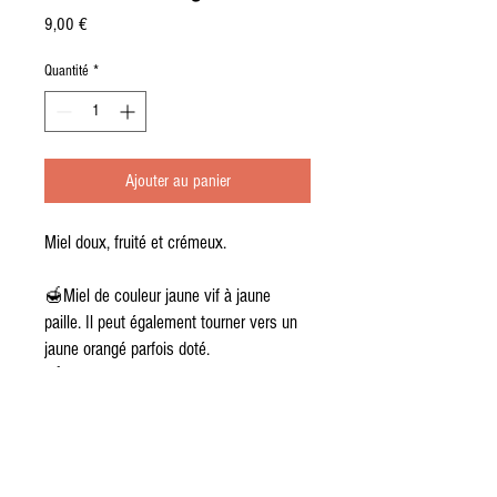
Prix
9,00 €
Quantité
*
Ajouter au panier
Miel doux, fruité et crémeux.
🍯Miel de couleur jaune vif à jaune
paille. Il peut également tourner vers un
jaune orangé parfois doté.
🍯De part sa douceur,c'est un miel qui
est très facilement apprécié. Il est
agréable en bouche et peu prononcé.