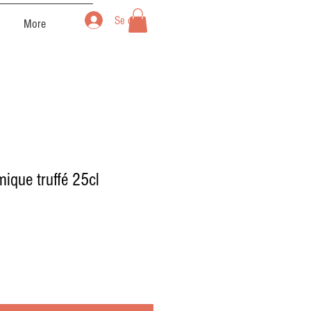
Se connecter
More
mique truffé 25cl